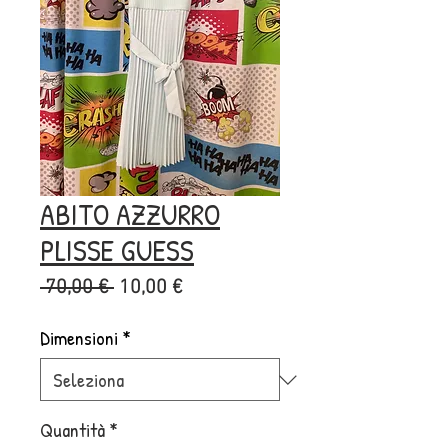
ABITO AZZURRO
PLISSE GUESS
Prezzo
Prezzo
 70,00 € 
10,00 €
regolare
scontato
Dimensioni
*
Quantità
*