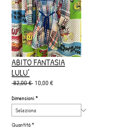
ABITO FANTASIA
LULU’
Prezzo
Prezzo
 82,00 € 
10,00 €
regolare
scontato
Dimensioni
*
Quantità
*