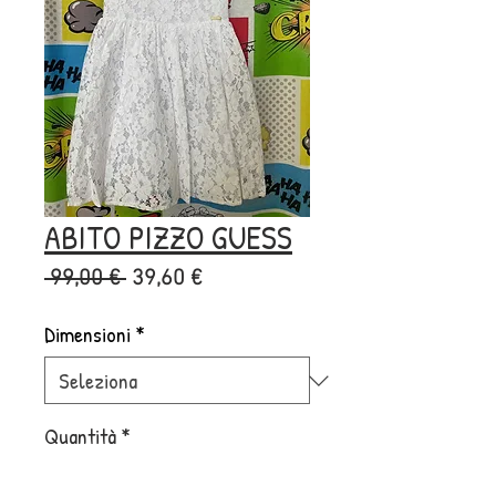
ABITO PIZZO GUESS
Prezzo
Prezzo
 99,00 € 
39,60 €
regolare
scontato
Dimensioni
*
Quantità
*