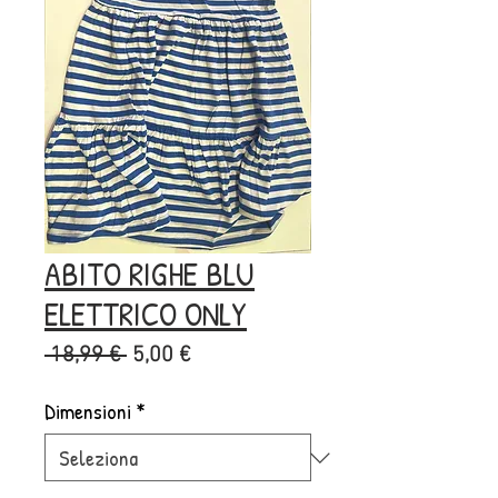
ABITO RIGHE BLU
ELETTRICO ONLY
Prezzo
Prezzo
 18,99 € 
5,00 €
regolare
scontato
Dimensioni
*