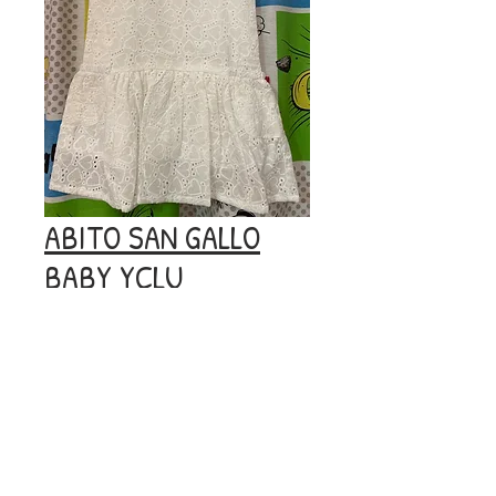
ABITO SAN GALLO
BABY YCLU
Prezzo
Prezzo
 56,00 € 
10,00 €
regolare
scontato
Esaurito