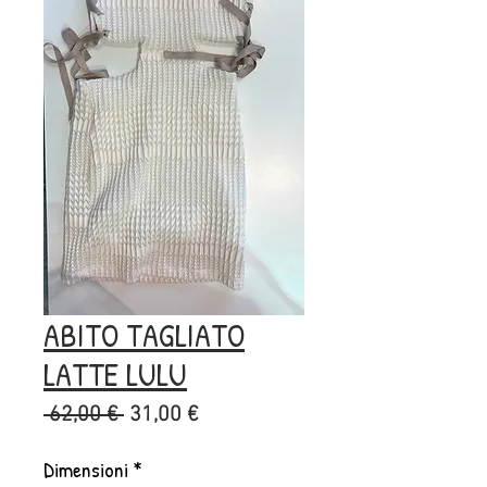
ABITO TAGLIATO
LATTE LULU
Prezzo
Prezzo
 62,00 € 
31,00 €
regolare
scontato
Dimensioni
*