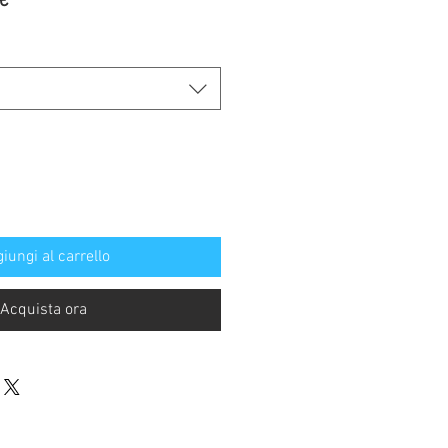
Prezzo
€
re
scontato
iungi al carrello
Acquista ora