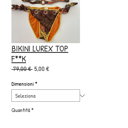
BIKINI LUREX TOP
F**K
Prezzo
Prezzo
 79,00 € 
5,00 €
regolare
scontato
Dimensioni
*
Quantità
*