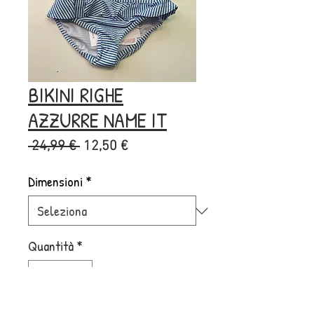
BIKINI RIGHE
AZZURRE NAME IT
Prezzo
Prezzo
 24,99 € 
12,50 €
regolare
scontato
Dimensioni
*
Quantità
*