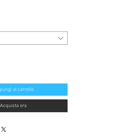
Prezzo
re
scontato
iungi al carrello
Acquista ora