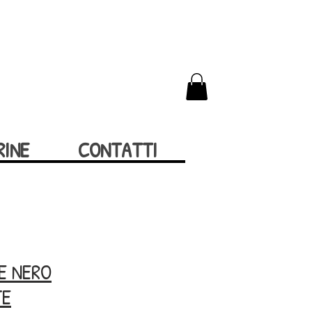
RINE
CONTATTI
E NERO
TE