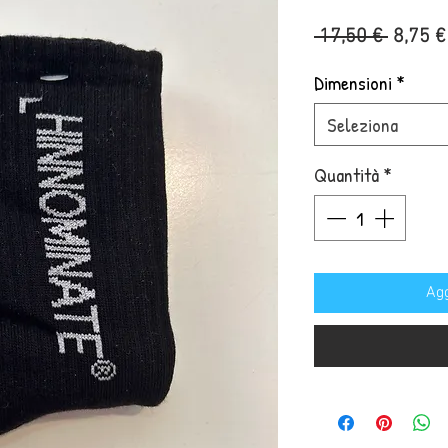
Prezzo
 17,50 € 
8,75 €
regola
Dimensioni
*
Seleziona
Quantità
*
Agg