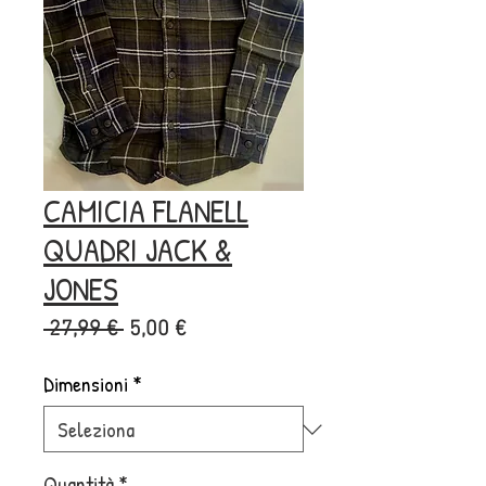
CAMICIA FLANELL
QUADRI JACK &
JONES
Prezzo
Prezzo
 27,99 € 
5,00 €
regolare
scontato
Dimensioni
*
Quantità
*