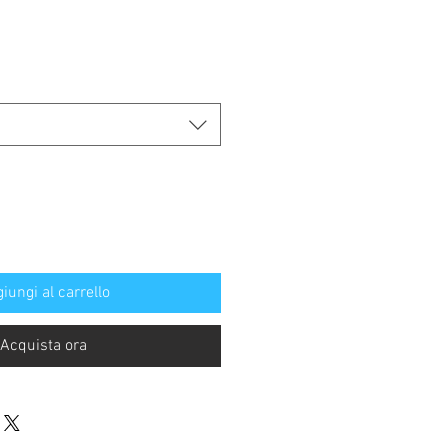
Prezzo
re
scontato
iungi al carrello
Acquista ora