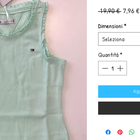
Prezzo
 19,90 € 
7,96 €
regola
Dimensioni
*
Seleziona
Quantità
*
Agg