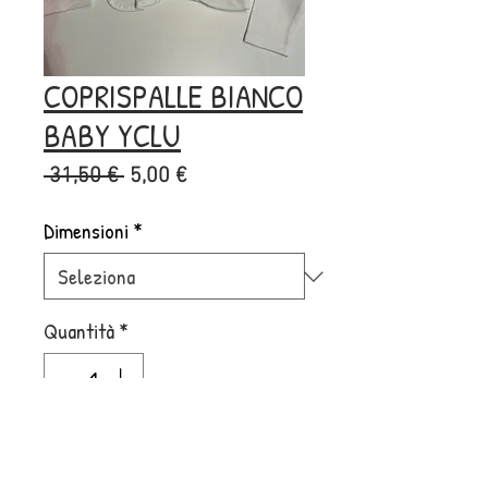
COPRISPALLE BIANCO
BABY YCLU
Prezzo
Prezzo
 31,50 € 
5,00 €
regolare
scontato
Dimensioni
*
Quantità
*
Aggiungi al carrello