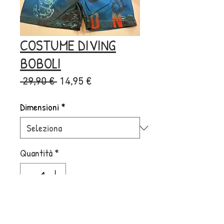
COSTUME DIVING
BOBOLI
Prezzo
Prezzo
 29,90 € 
14,95 €
regolare
scontato
Dimensioni
*
Quantità
*
Aggiungi al carrello