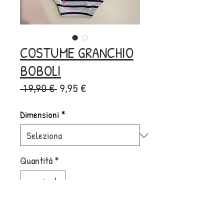
COSTUME GRANCHIO
BOBOLI
Prezzo
Prezzo
 19,90 € 
9,95 €
regolare
scontato
Dimensioni
*
Quantità
*
Aggiungi al carrello