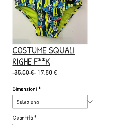
COSTUME SQUALI
RIGHE F**K
Prezzo
Prezzo
 35,00 € 
17,50 €
regolare
scontato
Dimensioni
*
Quantità
*