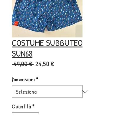
COSTUME SUBBUTEO
SUN68
Prezzo
Prezzo
 49,00 € 
24,50 €
regolare
scontato
Dimensioni
*
Quantità
*