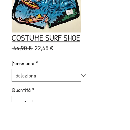
COSTUME SURF SHOE
Prezzo
Prezzo
 44,90 € 
22,45 €
regolare
scontato
Dimensioni
*
Quantità
*
Aggiungi al carrello