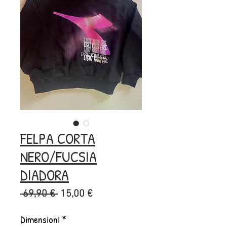
FELPA CORTA
NERO/FUCSIA
DIADORA
Prezzo
Prezzo
 69,90 € 
15,00 €
regolare
scontato
Dimensioni
*