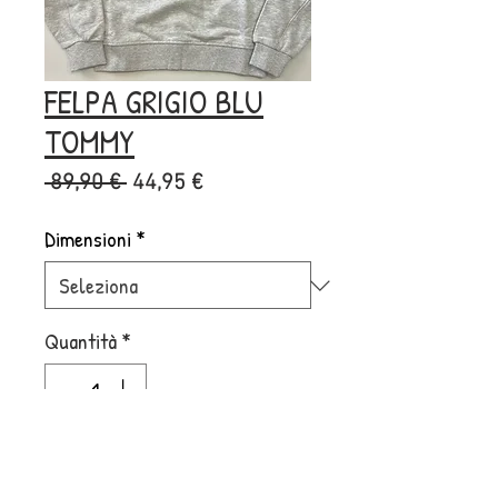
FELPA GRIGIO BLU
TOMMY
Prezzo
Prezzo
 89,90 € 
44,95 €
regolare
scontato
Dimensioni
*
Quantità
*
Aggiungi al carrello