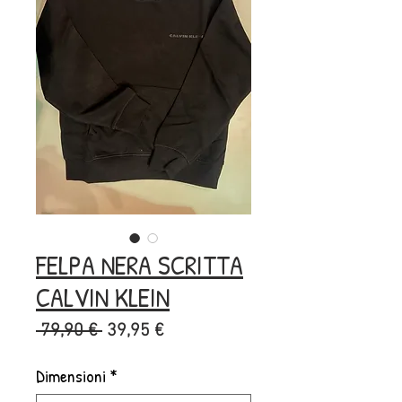
FELPA NERA SCRITTA
CALVIN KLEIN
Prezzo
Prezzo
 79,90 € 
39,95 €
regolare
scontato
Dimensioni
*