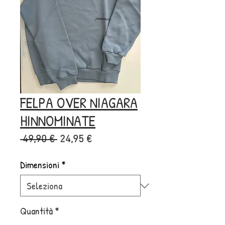
FELPA OVER NIAGARA
HINNOMINATE
Prezzo
Prezzo
 49,90 € 
24,95 €
regolare
scontato
Dimensioni
*
Quantità
*