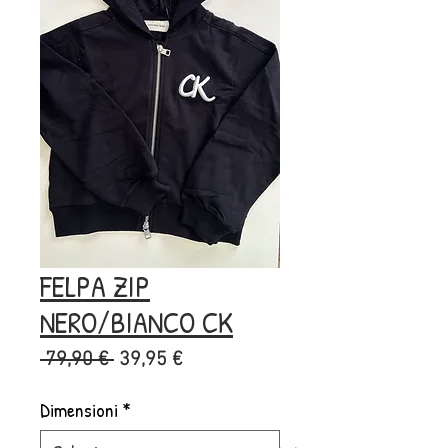
FELPA ZIP
NERO/BIANCO CK
Prezzo
Prezzo
 79,90 € 
39,95 €
regolare
scontato
Dimensioni
*