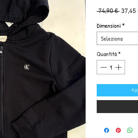
Prezzo
 74,90 € 
37,45 
regola
Dimensioni
*
Seleziona
Quantità
*
Agg