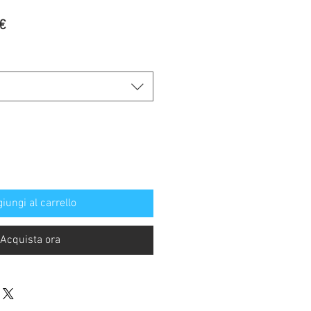
Prezzo
€
re
scontato
iungi al carrello
Acquista ora