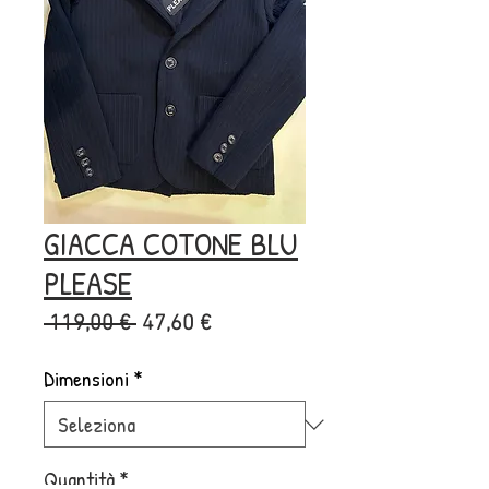
GIACCA COTONE BLU
PLEASE
Prezzo
Prezzo
 119,00 € 
47,60 €
regolare
scontato
Dimensioni
*
Quantità
*