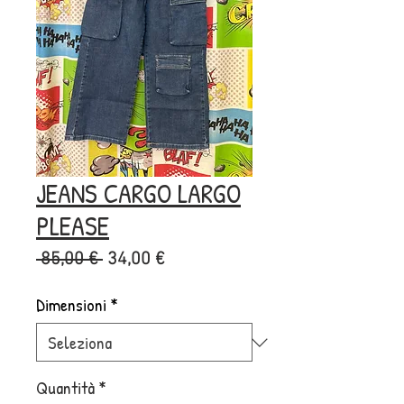
JEANS CARGO LARGO
PLEASE
Prezzo
Prezzo
 85,00 € 
34,00 €
regolare
scontato
Dimensioni
*
Quantità
*