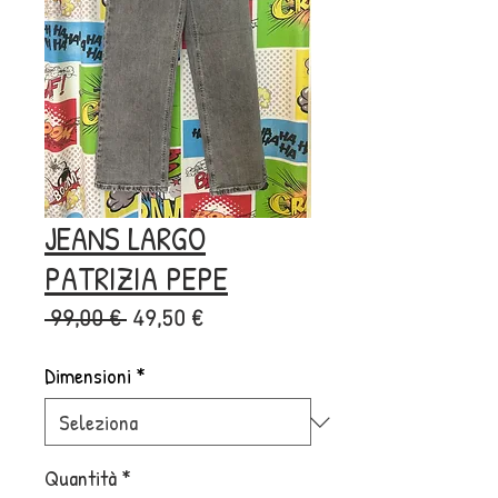
JEANS LARGO
PATRIZIA PEPE
Prezzo
Prezzo
 99,00 € 
49,50 €
regolare
scontato
Dimensioni
*
Quantità
*