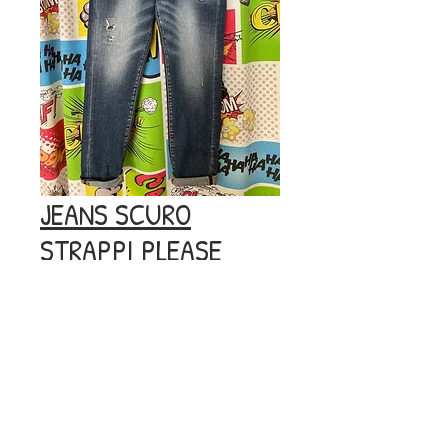
JEANS SCURO
STRAPPI PLEASE
Prezzo
Prezzo
 84,00 € 
10,00 €
regolare
scontato
Esaurito