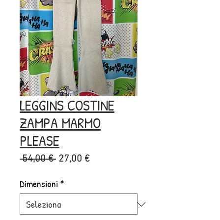
LEGGINS COSTINE
ZAMPA MARMO
PLEASE
Prezzo
Prezzo
 54,00 € 
27,00 €
regolare
scontato
Dimensioni
*