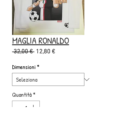
MAGLIA RONALDO
Prezzo
Prezzo
 32,00 € 
12,80 €
regolare
scontato
Dimensioni
*
Quantità
*
Aggiungi al carrello