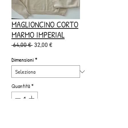
MAGLIONCINO CORTO
MARMO IMPERIAL
Prezzo
Prezzo
 64,00 € 
32,00 €
regolare
scontato
Dimensioni
*
Quantità
*
Aggiungi al carrello