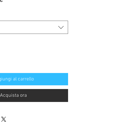
Prezzo
€
re
scontato
iungi al carrello
Acquista ora