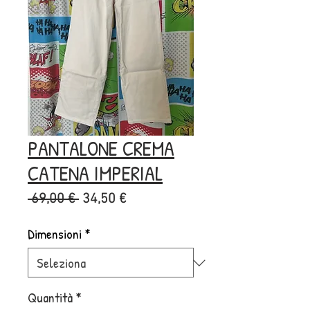
PANTALONE CREMA
CATENA IMPERIAL
Prezzo
Prezzo
 69,00 € 
34,50 €
regolare
scontato
Dimensioni
*
Quantità
*