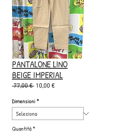
PANTALONE LINO
BEIGE IMPERIAL
Prezzo
Prezzo
 77,00 € 
10,00 €
regolare
scontato
Dimensioni
*
Quantità
*