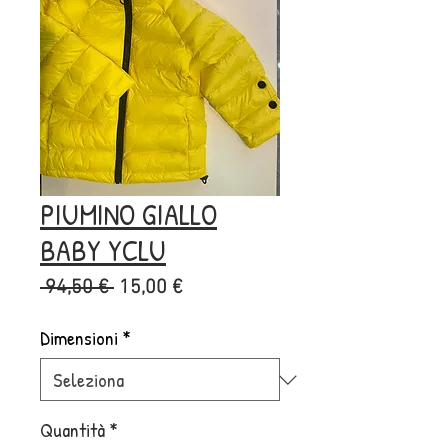
PIUMINO GIALLO
BABY YCLU
Prezzo
Prezzo
 94,50 € 
15,00 €
regolare
scontato
Dimensioni
*
Quantità
*