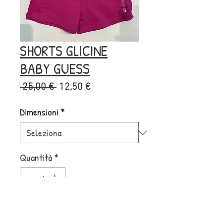
SHORTS GLICINE
BABY GUESS
Prezzo
Prezzo
 25,00 € 
12,50 €
regolare
scontato
Dimensioni
*
Quantità
*
Aggiungi al carrello