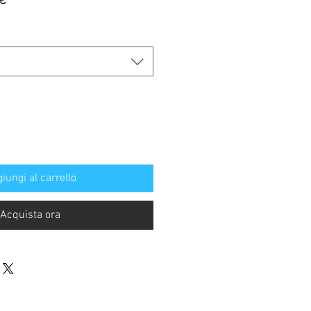
Prezzo
€
re
scontato
iungi al carrello
Acquista ora