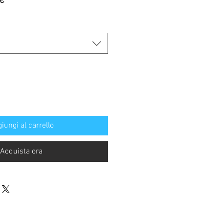
Prezzo
€
re
scontato
iungi al carrello
Acquista ora