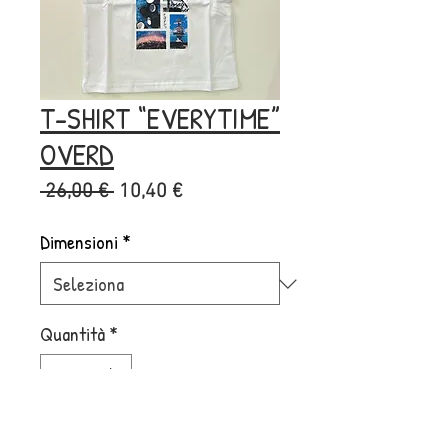
T-SHIRT “EVERYTIME”
OVERD
Prezzo
Prezzo
 26,00 € 
10,40 €
regolare
scontato
Dimensioni
*
Quantità
*
Aggiungi al carrello