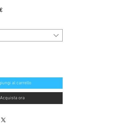
Prezzo
€
re
scontato
iungi al carrello
Acquista ora