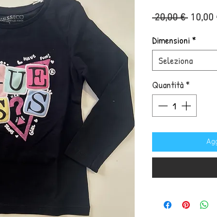
Prezzo
 20,00 € 
10,00 
regola
Dimensioni
*
Seleziona
Quantità
*
Agg