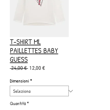
T-SHIRT ML
PAILLETTES BABY
GUESS
Prezzo
Prezzo
 24,00 € 
12,00 €
regolare
scontato
Dimensioni
*
Quantità
*