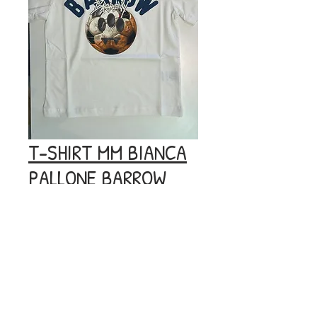
T-SHIRT MM BIANCA
PALLONE BARROW
Prezzo
Prezzo
 49,00 € 
24,50 €
regolare
scontato
Esaurito