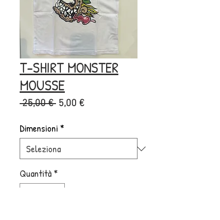
T-SHIRT MONSTER
MOUSSE
Prezzo
Prezzo
 25,00 € 
5,00 €
regolare
scontato
Dimensioni
*
Quantità
*