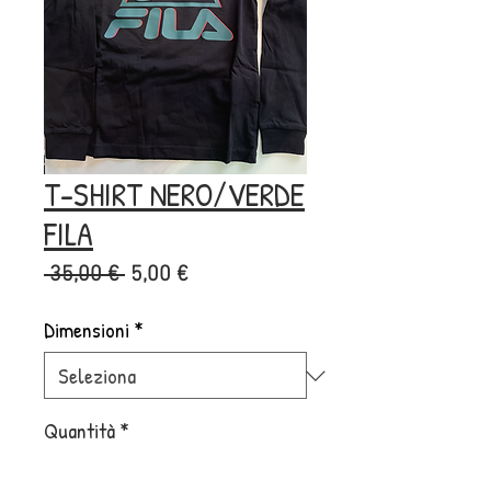
T-SHIRT NERO/VERDE
FILA
Prezzo
Prezzo
 35,00 € 
5,00 €
regolare
scontato
Dimensioni
*
Quantità
*