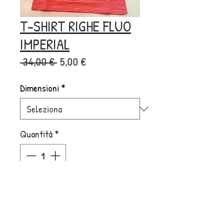
T-SHIRT RIGHE FLUO
IMPERIAL
Prezzo
Prezzo
 34,00 € 
5,00 €
regolare
scontato
Dimensioni
*
Quantità
*
Aggiungi al carrello
Acquista ora