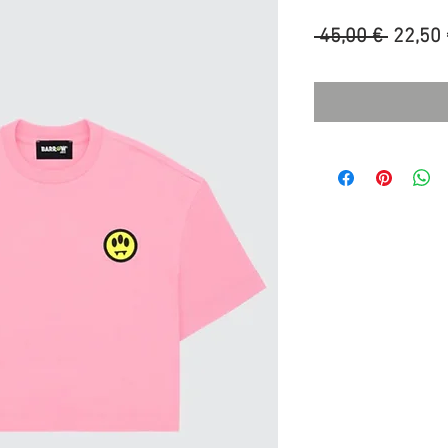
Prezzo
 45,00 € 
22,50 
regola