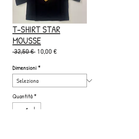
T-SHIRT STAR
MOUSSE
Prezzo
Prezzo
 32,50 € 
10,00 €
regolare
scontato
Dimensioni
*
Quantità
*
Aggiungi al carrello