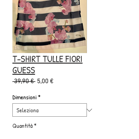
T-SHIRT TULLE FIORI
GUESS
Prezzo
Prezzo
 39,90 € 
5,00 €
regolare
scontato
Dimensioni
*
Quantità
*