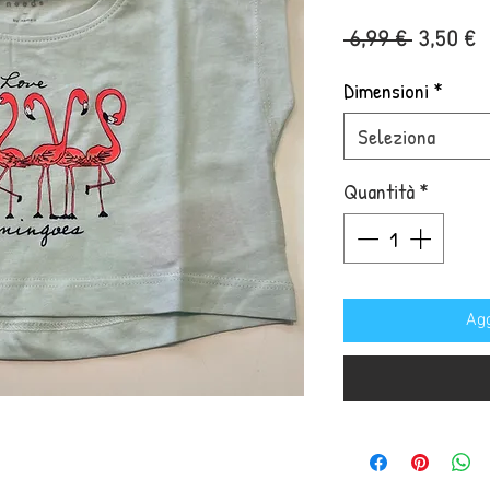
Prezzo
P
 6,99 € 
3,50 €
regolare
s
Dimensioni
*
Seleziona
Quantità
*
Agg