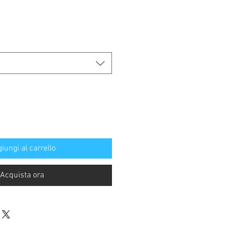
rezzo
contato
iungi al carrello
Acquista ora