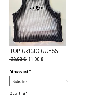
TOP GRIGIO GUESS
Prezzo
Prezzo
 22,00 € 
11,00 €
regolare
scontato
Dimensioni
*
Quantità
*